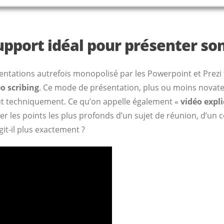
upport idéal pour présenter so
tations autrefois monopolisé par les Powerpoint et Prezi f
éo scribing
. Ce mode de présentation, plus ou moins novateu
ut techniquement. Ce qu’on appelle également «
vidéo expl
er les points les plus profonds d’un sujet de réunion, d’un c
it-il plus exactement ?