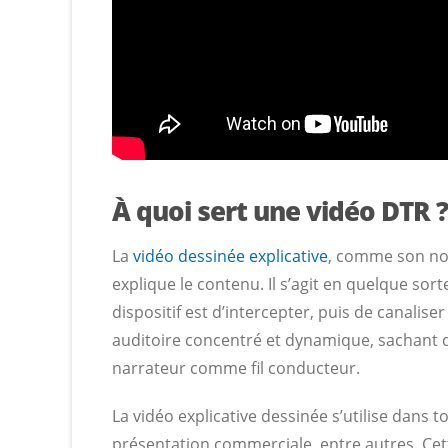
À quoi sert une vidéo DTR ?
La
vidéo dessinée explicative
, comme son nom
explique le contenu. Il s’agit en quelque so
dispositif est d’intercepter, puis de canalis
auditoire concentré et dynamique, sachant que
narrateur comme fil conducteur.
La vidéo explicative dessinée s’utilise dans 
présentation commerciale, entre autres. Cet