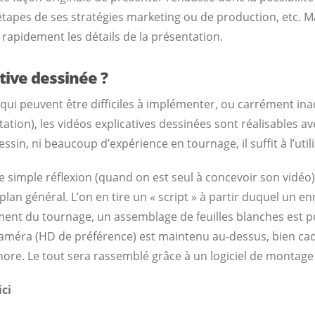
étapes de ses stratégies marketing ou de production, etc. M
 rapidement les détails de la présentation.
tive dessinée ?
 qui peuvent être difficiles à implémenter, ou carrément in
tation), les vidéos explicatives dessinées sont réalisables 
essin, ni beaucoup d’expérience en tournage, il suffit à l’ut
imple réflexion (quand on est seul à concevoir son vidéo),
an général. L’on en tire un « script » à partir duquel un en
ent du tournage, un assemblage de feuilles blanches est po
ra (HD de préférence) est maintenu au-dessus, bien cadré
re. Le tout sera rassemblé grâce à un logiciel de montage
ici